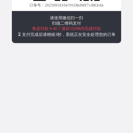
订单号：20250918104701OftdMF7vJBOrAh
请使用微信扫一扫
扫描二维码支付
务必付款￥46.7
请在5分钟内完成付款
⏳ 支付完成后请稍候3秒，系统正在安全处理您的订单