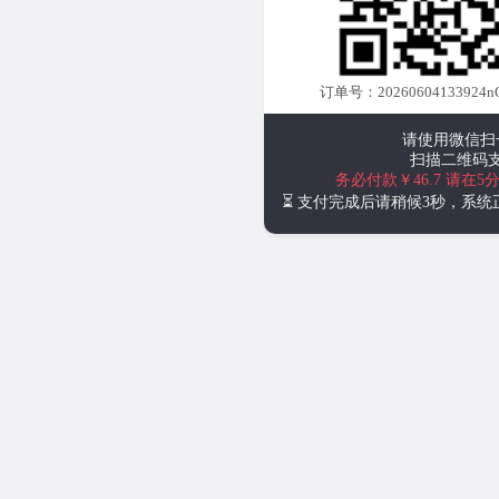
订单号：20260604133924n
请使用微信扫
扫描二维码
务必付款￥46.7
请在5
⏳ 支付完成后请稍候3秒，系