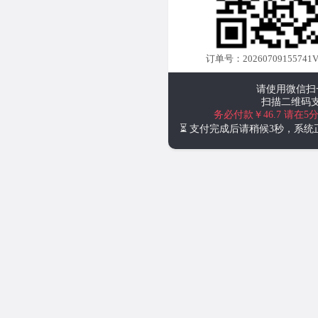
订单号：20260709155741V
请使用微信扫
扫描二维码
务必付款￥46.7
请在5
⏳ 支付完成后请稍候3秒，系