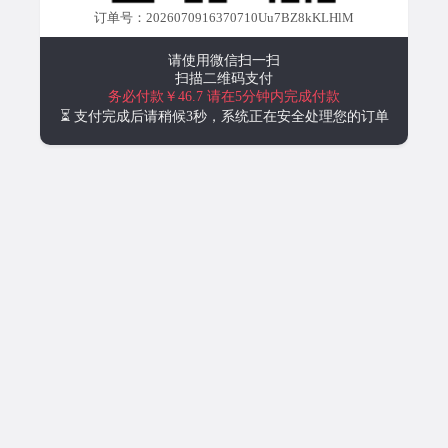
订单号：2026070916370710Uu7BZ8kKLHlM
请使用微信扫一扫
扫描二维码支付
务必付款￥46.7
请在5分钟内完成付款
⏳ 支付完成后请稍候3秒，系统正在安全处理您的订单