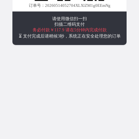
订单号：20260514052704XLXlZM1g0EEmNg
请使用微信扫一扫
扫描二维码支付
务必付款￥117.9
请在5分钟内完成付款
⏳ 支付完成后请稍候3秒，系统正在安全处理您的订单