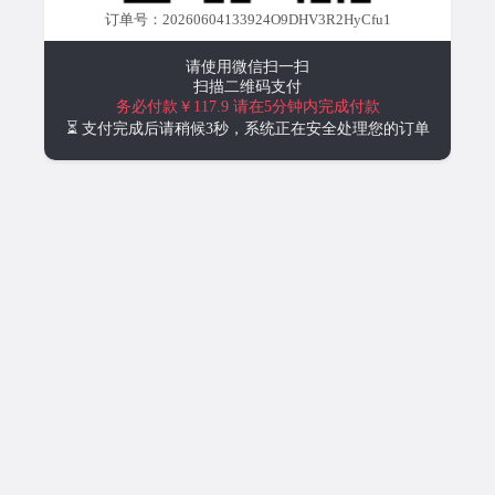
订单号：20260604133924O9DHV3R2HyCfu1
请使用微信扫一扫
扫描二维码支付
务必付款￥117.9
请在5分钟内完成付款
⏳ 支付完成后请稍候3秒，系统正在安全处理您的订单