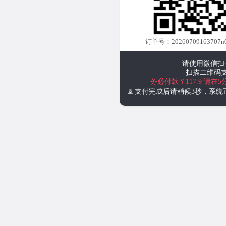
订单号：20260709163707n
请使用微信扫
扫描二维码
务必付款￥117.9
请在5
⏳ 支付完成后请稍候3秒，系