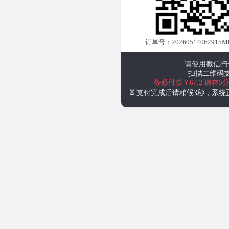
订单号：20260514062915M
请使用微信扫
扫描二维码
务必付款￥67.2
请在5
⏳ 支付完成后请稍候3秒，系