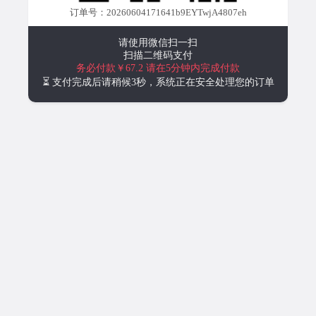
订单号：20260604171641b9EYTwjA4807eh
请使用微信扫一扫
扫描二维码支付
务必付款￥67.2
请在5分钟内完成付款
⏳ 支付完成后请稍候3秒，系统正在安全处理您的订单