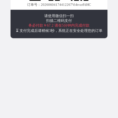
订单号：20260604174412267Vi4tvzrFdHC
请使用微信扫一扫
扫描二维码支付
务必付款￥67.2
请在5分钟内完成付款
⏳ 支付完成后请稍候3秒，系统正在安全处理您的订单