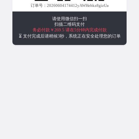
订单号：20260604174412yAWHehkz8gizUa
请使用微信扫一扫
扫描二维码支付
务必付款￥269.5
请在5分钟内完成付款
⏳ 支付完成后请稍候3秒，系统正在安全处理您的订单