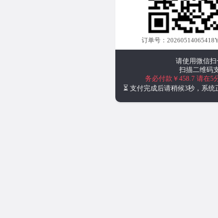
订单号：20260514065418Y
请使用微信扫
扫描二维码
务必付款￥458.7
请在5
⏳ 支付完成后请稍候3秒，系