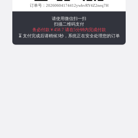
订单号：20260604174412ywhvRY4Z2neq7H
请使用微信扫一扫
扫描二维码支付
务必付款￥458.7
请在5分钟内完成付款
⏳ 支付完成后请稍候3秒，系统正在安全处理您的订单