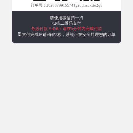
订单号：20260709155741g2qdhzdxtto2qb
请使用微信扫一扫
扫描二维码支付
务必付款￥458.7
请在5分钟内完成付款
⏳ 支付完成后请稍候3秒，系统正在安全处理您的订单