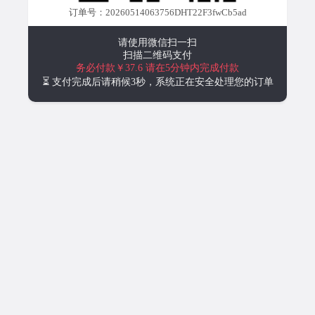
订单号：20260514063756DHT22F3fwCb5ad
请使用微信扫一扫
扫描二维码支付
务必付款￥37.6
请在5分钟内完成付款
⏳ 支付完成后请稍候3秒，系统正在安全处理您的订单