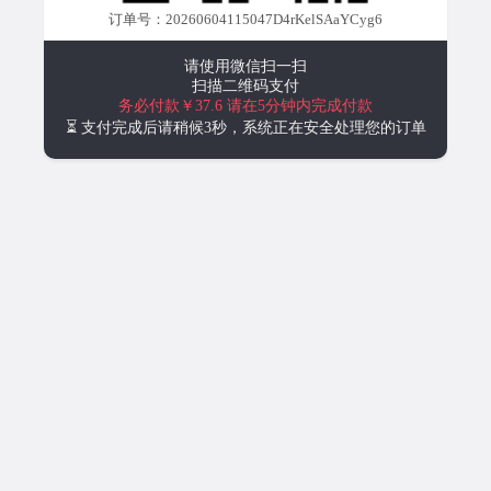
订单号：20260604115047D4rKelSAaYCyg6
请使用微信扫一扫
扫描二维码支付
务必付款￥37.6
请在5分钟内完成付款
⏳ 支付完成后请稍候3秒，系统正在安全处理您的订单