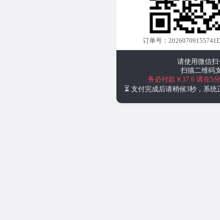
订单号：20260709155741D
请使用微信扫
扫描二维码
务必付款￥37.6
请在5
⏳ 支付完成后请稍候3秒，系