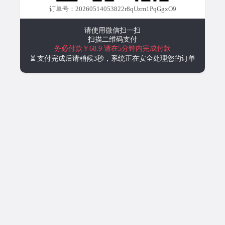
订单号：20260514053822r8qUzm1PqGgxO9
请使用微信扫一扫
扫描二维码支付
务必付款￥68.9
请在5分钟内完成付款
⏳ 支付完成后请稍候3秒，系统正在安全处理您的订单