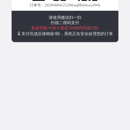
订单号：20260604121206wqMlrldozx4WIi
请使用微信扫一扫
扫描二维码支付
务必付款￥68.9
请在5分钟内完成付款
⏳ 支付完成后请稍候3秒，系统正在安全处理您的订单