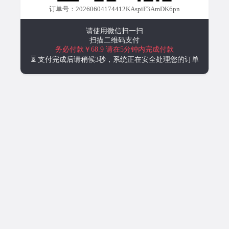
订单号：20260604174412KAspiF3AmDK6pn
请使用微信扫一扫
扫描二维码支付
务必付款￥68.9
请在5分钟内完成付款
⏳ 支付完成后请稍候3秒，系统正在安全处理您的订单