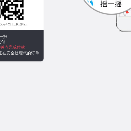
Sbe4YFfLKRNzn
一扫
支付
分钟内完成付款
统正在安全处理您的订单