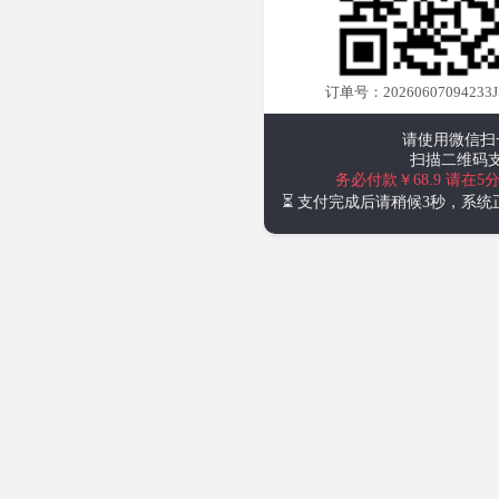
订单号：20260607094233J
请使用微信扫
扫描二维码
务必付款￥68.9
请在5
⏳ 支付完成后请稍候3秒，系