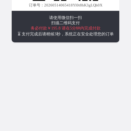
订单号：20260514065418Yl0t8hK3gLQh0X
请使用微信扫一扫
扫描二维码支付
务必付款￥195.8
请在5分钟内完成付款
⏳ 支付完成后请稍候3秒，系统正在安全处理您的订单