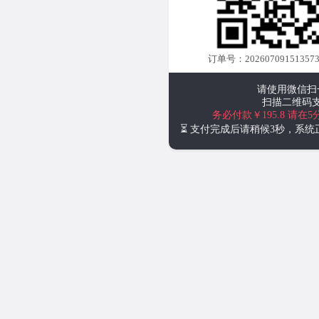
订单号：202607091513573
请使用微信扫
扫描二维码
务必付款￥195.8
请在5
⏳ 支付完成后请稍候3秒，系