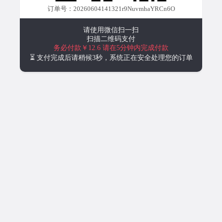
订单号：20260604141321r9NuvmhaYRCn6O
请使用微信扫一扫
扫描二维码支付
务必付款￥12.6
请在5分钟内完成付款
⏳ 支付完成后请稍候3秒，系统正在安全处理您的订单