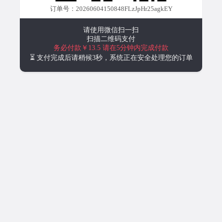
订单号：20260604150848FLzJpHr25agkEY
请使用微信扫一扫
扫描二维码支付
务必付款￥13.5
请在5分钟内完成付款
⏳ 支付完成后请稍候3秒，系统正在安全处理您的订单