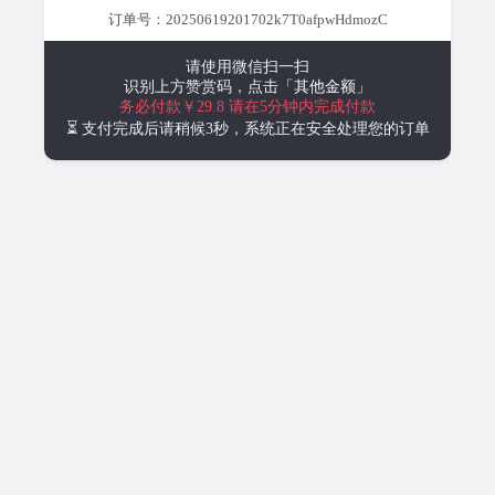
订单号：20250619201702k7T0afpwHdmozC
请使用微信扫一扫
识别上方赞赏码，点击
「其他金额」
务必付款￥29.8
请在5分钟内完成付款
⏳ 支付完成后请稍候3秒，系统正在安全处理您的订单